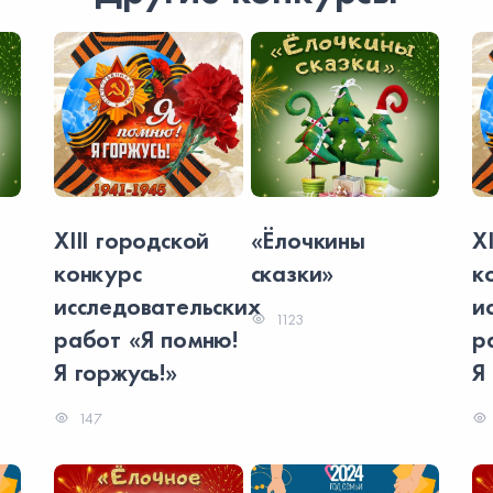
XIII городской
«Ёлочкины
X
конкурс
сказки»
к
исследовательских
и
1123
работ «Я помню!
р
Я горжусь!»
Я
147