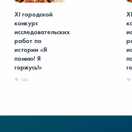
XI городской
X
конкурс
к
исследовательских
и
работ по
р
истории «Я
и
помню! Я
п
горжусь!»
г
546