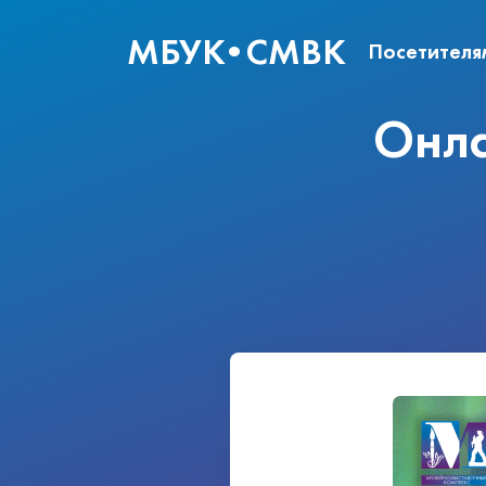
МБУК
•
СМВК
Посетителя
Онла