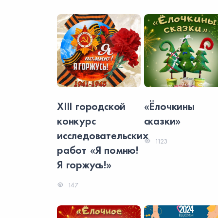
ны
XIII городской
«Ёлочкины
конкурс
сказки»
исследовательских
1123
работ «Я помню!
Я горжусь!»
147