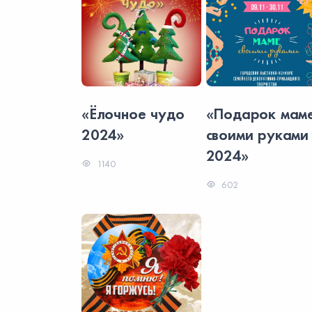
ок маме
«Ёлочное чудо
«Подарок мам
руками
2024»
своими руками
2024»
1140
602