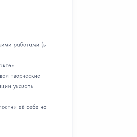
кими работами (в
акте»
свои творческие
ации указать
постни её себе на