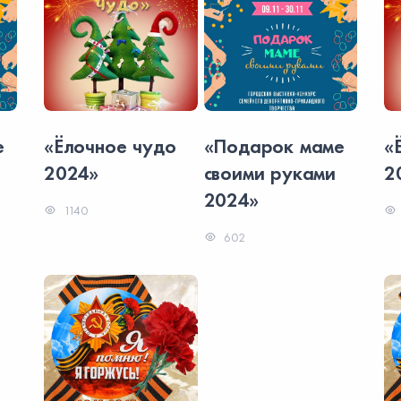
е
«Ёлочное чудо
«Подарок маме
«
2024»
своими руками
2
2024»
1140
602