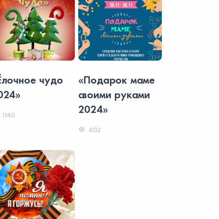
Ёлочное чудо
«Подарок маме
«Ёлочно
024»
своими руками
2024»
2024»
1140
1140
602